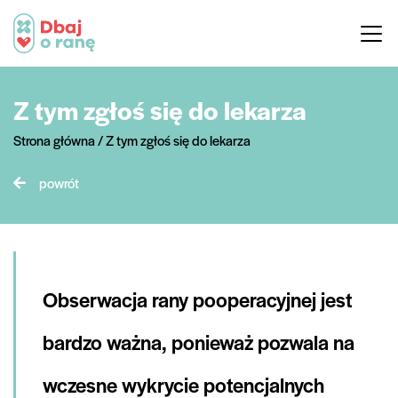
Przejdź
do
treści
Z tym zgłoś się do lekarza
Strona główna
/
Z tym zgłoś się do lekarza
powrót
Obserwacja rany pooperacyjnej jest
bardzo ważna, ponieważ pozwala na
wczesne wykrycie potencjalnych